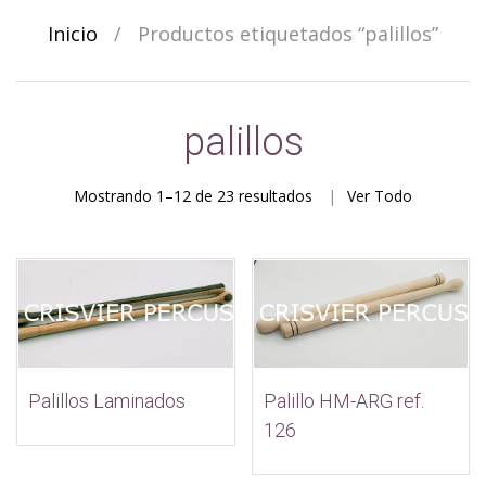
Inicio
/
Productos etiquetados “palillos”
palillos
Ordenado
Mostrando 1–12 de 23 resultados
Ver Todo
por
los
últimos
Palillo HM-ARG ref.
Palillos Laminados
126