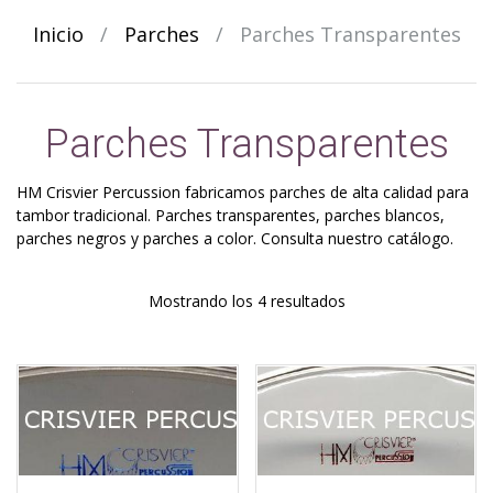
Inicio
/
Parches
/
Parches Transparentes
Parches Transparentes
HM Crisvier Percussion fabricamos parches de alta calidad para
tambor tradicional. Parches transparentes, parches blancos,
parches negros y parches a color. Consulta nuestro catálogo.
Ordenado
Mostrando los 4 resultados
por
los
últimos