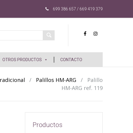
699 386 657 / 669 419 379
OTROS PRODUCTOS
CONTACTO
adicional
/
Palillos HM-ARG
/
Palillo
HM-ARG ref. 119
Productos