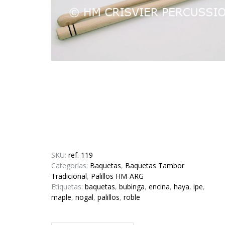
SKU:
ref. 119
Categorías:
Baquetas
,
Baquetas Tambor
Tradicional
,
Palillos HM-ARG
Etiquetas:
baquetas
,
bubinga
,
encina
,
haya
,
ipe
,
maple
,
nogal
,
palillos
,
roble