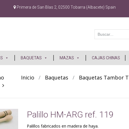
Primera de San Blas 2, 02500 Tobarra (Albacete) Spain
ES
BAQUETAS
MAZAS
CAJAS CHINAS
mo
Inicio
/
Baquetas
/
Baquetas Tambor Tr
o
Palillo HM-ARG ref. 119
Palillos fabricados en madera de haya.