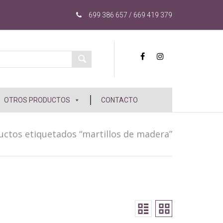
699 386 657 / 669 419 379
OTROS PRODUCTOS
CONTACTO
uctos etiquetados “martillos de madera”