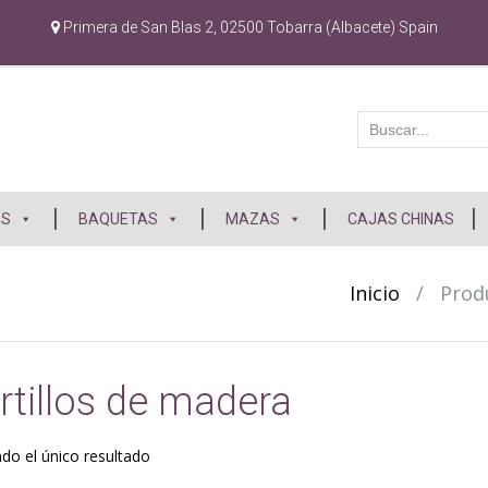
Primera de San Blas 2, 02500 Tobarra (Albacete) Spain
ES
BAQUETAS
MAZAS
CAJAS CHINAS
Inicio
/
Prod
tillos de madera
do el único resultado