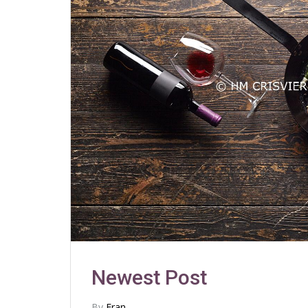
Newest Post
By
Fran