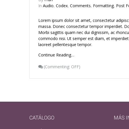
In
Audio
,
Codex
,
Comments
,
Formatting
,
Post F
Lorem ipsum dolor sit amet, consectetur adipisc
massa. Donec consectetur tempor imperdiet. Done
Morbi sagittis quam nec dui dignissim, ac rhoncu
commodo nisi. Ut semper est diam, et imperdiet ur
laoreet pellentesque tempor.
Continue Reading…
(
Commenting: OFF
)
CATÁLOGO
MÁS 