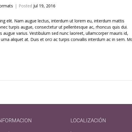
ormats
Posted
Jul 19, 2016
ing elit. Nam augue lectus, interdum ut lorem eu, interdum mattis
c turpis augue, consectetur ut pellentesque ac, rhoncus quis dui.
s augue varius. Vestibulum sed nunc laoreet, ullamcorper mauris id,
na aliquet at. Duis et orci ac turpis convallis interdum ac in sem. M
INFORMACION
LOCALIZACIÓN