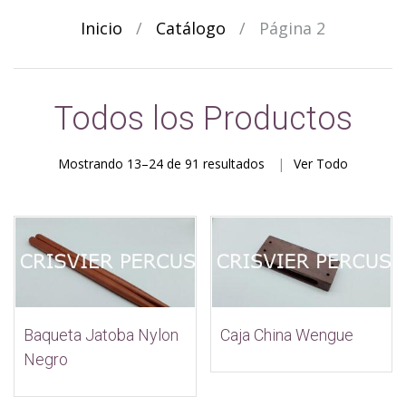
Inicio
/
Catálogo
/
Página 2
Todos los Productos
Ordenado
Mostrando 13–24 de 91 resultados
Ver Todo
por
los
últimos
Caja China Wengue
Baqueta Jatoba Nylon
Negro